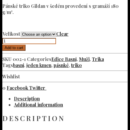
Pánské triko Gildan v šedém provedení s gramáží 180
g/m².
Velikost
Clear
Pánské
triko
Add to cart
"Edice
Basnj"
SKU
002-1
Categories
Edice Basnj
,
Muži
,
Trika
quantity
Tags
basnj
,
jeden kmen
,
pásnké
,
triko
Wishlist
0
Facebook
Twitter
Description
Additional information
DESCRIPTION