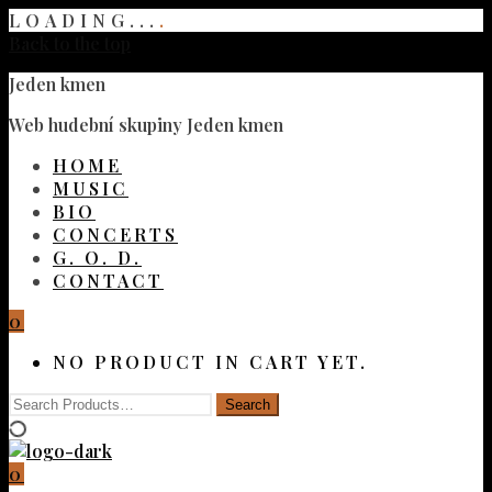
LOADING...
.
Back to the top
Jeden kmen
Web hudební skupiny Jeden kmen
HOME
MUSIC
BIO
CONCERTS
G. O. D.
CONTACT
0
NO PRODUCT IN CART YET.
0