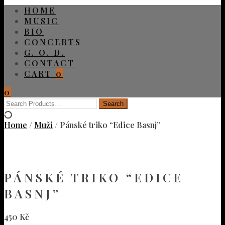
HOME
MUSIC
BIO
CONCERTS
G. O. D.
CONTACT
CART
0
0
Home
/
Muži
/ Pánské triko “Edice Basnj”
PÁNSKÉ TRIKO “EDICE
BASNJ”
450
Kč