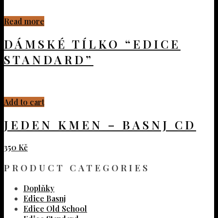
Read more
DÁMSKÉ TÍLKO “EDICE
STANDARD”
Add to cart
JEDEN KMEN – BASNJ CD
350
Kč
PRODUCT CATEGORIES
Doplňky
Edice Basnj
Edice Old School