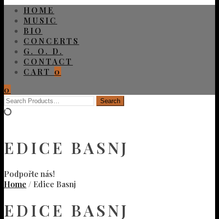
HOME
MUSIC
BIO
CONCERTS
G. O. D.
CONTACT
CART
0
0
EDICE BASNJ
Podpořte nás!
Home
/ Edice Basnj
EDICE BASNJ