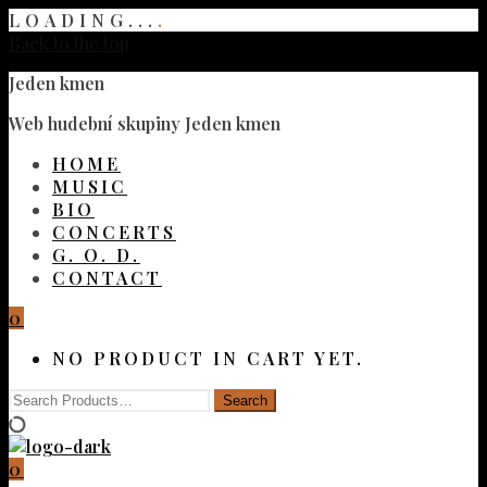
LOADING...
.
Back to the top
Jeden kmen
Web hudební skupiny Jeden kmen
HOME
MUSIC
BIO
CONCERTS
G. O. D.
CONTACT
0
NO PRODUCT IN CART YET.
0