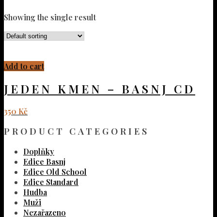
Showing the single result
Add to cart
JEDEN KMEN – BASNJ CD
350
Kč
PRODUCT CATEGORIES
Doplňky
Edice Basnj
Edice Old School
Edice Standard
Hudba
Muži
Nezařazeno