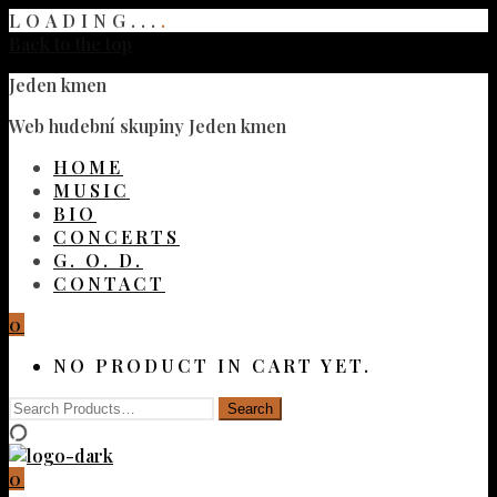
LOADING...
.
Back to the top
Jeden kmen
Web hudební skupiny Jeden kmen
HOME
MUSIC
BIO
CONCERTS
G. O. D.
CONTACT
0
NO PRODUCT IN CART YET.
0