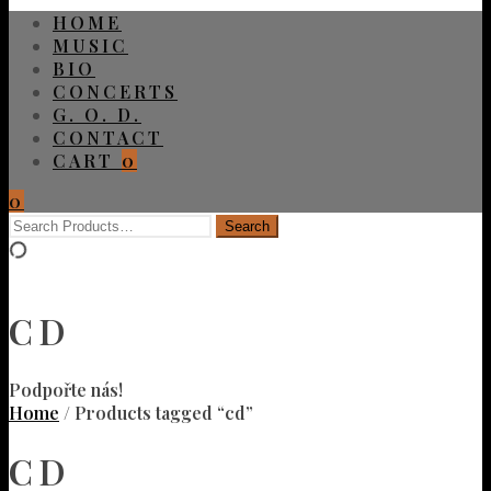
HOME
MUSIC
BIO
CONCERTS
G. O. D.
CONTACT
CART
0
0
CD
Podpořte nás!
Home
/ Products tagged “cd”
CD